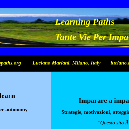
Learning Paths
Tante Vie Per Impa
paths.org
Luciano Mariani, Milano, Italy
luciano.
 learn
Imparare a impa
rner autonomy
Strategie, motivazioni, attegg
"Questo sito Ã¨