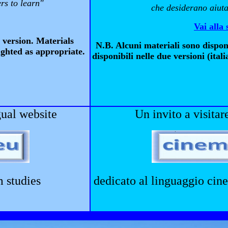
rs to learn"
che desiderano aiuta
Vai alla 
 version. Materials
N.B. Alcuni materiali sono disponib
ighted as appropriate.
disponibili nelle due versioni (ital
gual website
Un invito a visitar
m studies
dedicato al linguaggio cine