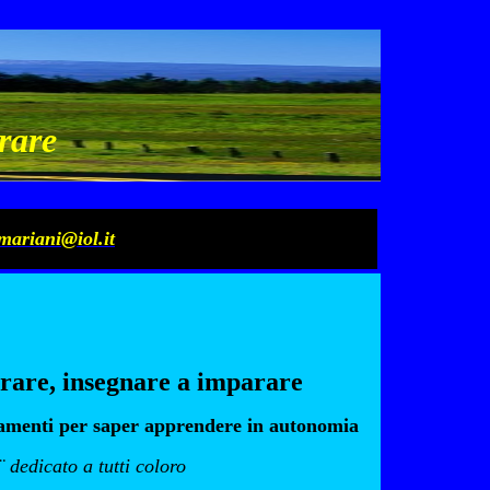
rare
mariani@iol.it
rare, insegnare a imparare
iamenti per saper apprendere in autonomia
 dedicato a tutti
coloro