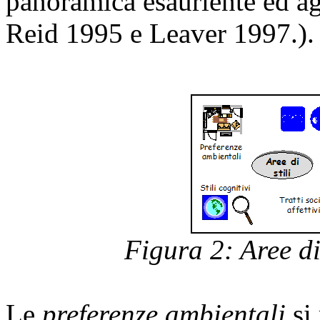
panoramica esauriente ed ag
Reid
1995 e
Leaver
1997.).
Figura 2: Aree di
Le
preferenze ambientali
si 