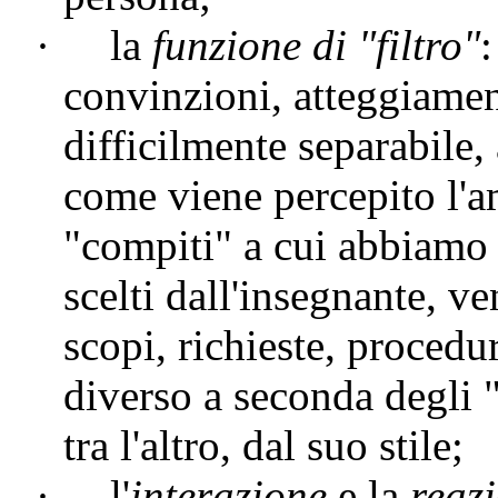
·
la
funzione di "filtro"
:
convinzioni, atteggiamen
difficilmente separabile, 
come viene percepito l'a
"compiti" a cui abbiamo 
scelti dall'insegnante, v
scopi, richieste, proced
diverso a seconda degli "o
tra l'altro, dal suo stile;
·
l'
interazione
e la
reaz