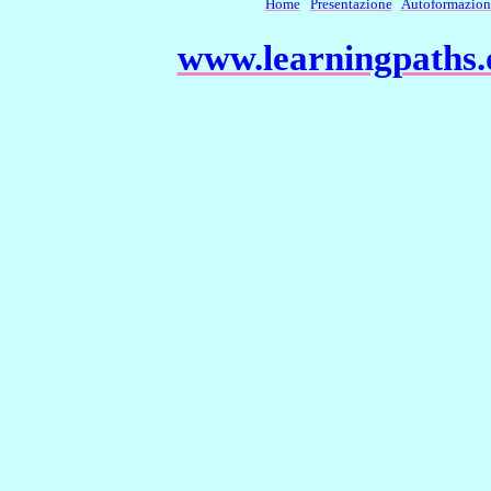
Home
Presentazione
Autoformazion
www.learningpaths.