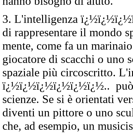
hanno bisogno di aiuto.
3. L'intelligenza ï¿½ï¿½ï¿½ï¿
di rappresentare il mondo sp
mente, come fa un marinaio 
giocatore di scacchi o uno 
spaziale più circoscritto. L'
ï¿½ï¿½ï¿½ï¿½ï¿½ï¿½..
può
scienze. Se si è orientati ver
diventi un pittore o uno scul
che, ad esempio, un musicis