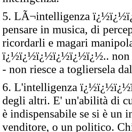
5. LÃ¬intelligenza ï¿½ï¿½ï¿
pensare in musica, di perce
ricordarli e magari manipola
ï¿½ï¿½ï¿½ï¿½ï¿½ï¿½.. non s
- non riesce a togliersela da
6. L'intelligenza ï¿½ï¿½ï¿
degli altri. E' un'abilità di
è indispensabile se si è un 
venditore, o un politico. Ch