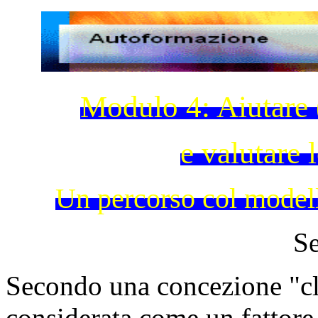
Modulo 4: Aiutare (
e valutare 
Un percorso col modell
Se
Secondo una concezione "clas
considerata come un fattore 