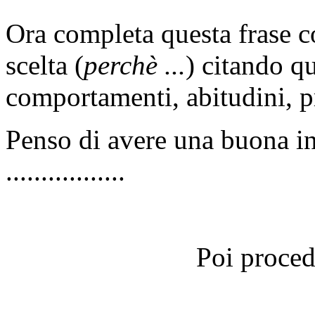
Ora completa questa frase co
scelta (
perchè ...
) citando q
c
omportamenti, abitudini, pr
Penso di avere una buona intel
.................
Poi proced