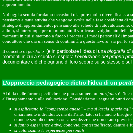
apprendimento.
Noi oggi a scuola forniamo occasioni (sia pure molto diversificate, a s
pensiamo a tante attività che vengono svolte nella fase cosiddetta di “a
strategie di apprendimento; pensiamo alle schede di autovalutazione, ch
attimo, si interrompe per un momento il vorticoso svolgimento delle l
momenti in cui si mettono a fuoco i processi, i modi personali di impar
conduttore che dia un senso di continuità a questo lavoro, sia per lo s
(e in particolare l’idea di una
biografia d
Il concetto di
portfolio
momenti in cui a scuola si esplora
l’evoluzione del proprio pr
documentare ciò che ognuno di loro scopre su se stesso e sul
L’approccio pedagogico dietro l’idea di un
portf
Al di là delle forme specifiche che può assumere un
portfolio
, è l’ide
all'insegnamento e alla valutazione. Consideriamo i seguenti punti com
si esplicitano le “competenze attese” – ma si lascia spazio agli “
chiaramente individuate; ma dall’altro lato, si ha anche bisogn
o anche semplicemente consapevolezze che non erano previste n
si fanno esperienze attive, concrete, contestualizzate
, dentro e f
si valorizzano le esperienze personali