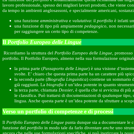
lavoro professionale, spesso dei migliori lavori prodotti, che viene c
da tempo in ambienti anglosassoni, e specialmente americani, sostanz
una funzione
amministrativa
e
valutativa
: il
portfolio
è infatti u
una funzione di tipo più ampiamente
pedagogico
, non necessar
per raggiungere un certo tipo di competenze.
Il
Portfolio Europeo delle Lingue
Ricordiamo la struttura del
Portfolio Europeo delle Lingue,
promosso d
portfolio. Il Portfolio Europeo, almeno nella sua formulazione originale, 
la prima parte (
Passaporto delle Lingue
) è una visione d’insieme
svolte. E’ chiaro che questa prima parte ha un carattere più spi
la seconda parte (
Biografia Linguistica
) contiene un sommario del
già raggiunti. La
biografia
è un’idea potente in quanto strument
la terza parte, chiamata
Dossier
, è quella che si avvicina di più 
le classifica. Può trattarsi di documentazioni di qualunque tipo,
lingua. Anche questa parte è un’idea potente da sfruttare a sco
Verso un portfolio di competenze e di processi
Il
Portfolio Europeo delle Lingue
punta dunque sia a documentare le c
funzione del
portfolio
in modo tale da farlo diventare
anche
uno strum
ancora che nelle sue formulazioni specifiche, si può ipotizzare la possi