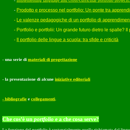
-
Implementing language and cross-curricular portfolio project
-
Prodotto e processo nel portfolio: Un ponte tra appren
-
Le valenze pedagogiche di un portfolio di apprendimen
-
Portfolio e portfolii: Un grande futuro dietro le spalle? Il
-
Il portfolio delle lingue a scuola: tra sfide e criticità
-
una serie di
materiali di progettazione
- la presentazione di alcune
iniziative editoriali
- bibliografie
e
collegamenti
.
Che cos’è un
portfolio
e a che cosa serve?
La funzione del
portfolio
è sostanzialmente quella richiamata dal lin