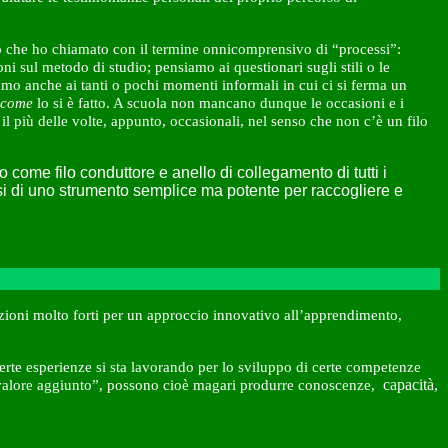
 ciò che ho chiamato con il termine onnicomprensivo di “processi”:
ni sul metodo di studio; pensiamo ai questionari sugli stili o le
amo anche ai tanti o pochi momenti informali in cui ci si ferma un
come
lo si è fatto. A scuola non mancano dunque le occasioni e i
l più delle volte, appunto, occasionali, nel senso che non c’è un filo
o come filo conduttore e anello di collegamento di tutti i
rsi di uno strumento semplice ma potente per raccogliere e
cazioni molto forti per un approccio innovativo all’apprendimento,
certe esperienze si sta lavorando per lo sviluppo di certe competenze
capacità,
 “valore aggiunto”, possono cioè magari produrre conoscenze,