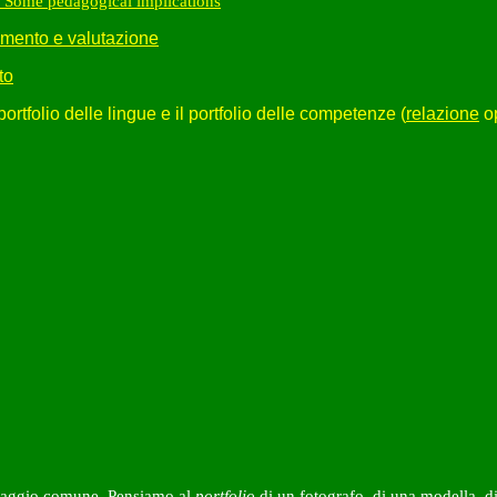
s: Some pedagogical implications
dimento e valutazione
to
 portfolio delle lingue e il portfolio delle competenze (
relazione
o
guaggio comune. Pensiamo al
portfolio
di un fotografo, di una modella, di 