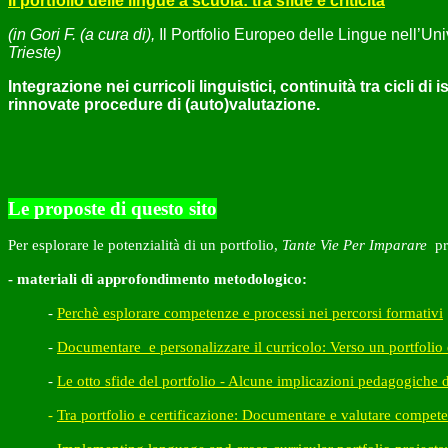
Il portfolio delle lingue a scuola: tra sfide e criticità
(in Gori F. (a cura di),
Il Portfolio Europeo delle Lingue nell’Uni
Trieste)
Integrazione nei curricoli linguistici, continuità tra cicli 
rinnovate procedure di (auto)valutazione.
Le proposte di questo sito
Per esplorare le potenzialità di un portfolio,
Tante Vie Per Imparare
pr
- materiali di approfondimento metodologico:
-
Perchè esplorare competenze e processi nei percorsi formativi
-
Documentare e personalizzare il curricolo: Verso un portfolio
-
Le otto sfide del portfolio - Alcune implicazioni pedagogiche
-
Tra portfolio e certificazione: Documentare e valutare compete