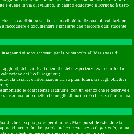
te e quelle in via di sviluppo. In campo educativo il
portfolio
è usato
alche caso addirittura sostituisce modi più tradizionali di valutazione;
a a raccogliere e documentare l’itinerario che percorre ogni studente
insegnanti si sono accostati per la prima volta all’idea stessa di
aggiunti, dei certificati ottenuti e delle esperienze extra-curricolari
alutazione dei livelli raggiunti;
utovalutazione, e informazioni sia su piani futuri, sia sugli obiettivi
ento;
e testimoniano le competenze raggiunte, con un elenco che le descrive e
tico, insomma tutto quello che meglio dimostra ciò che si sa fare in una
guardi che ci si può porre per il futuro. Ma è possibile estendere la
apprendimento. In altre parole, nel concetto stesso di
portfolio
, prima
 valutare le testimonianze personali del proprio percorso di