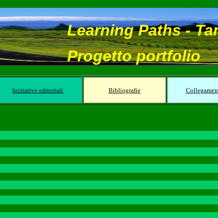
Learning Paths - Ta
Progetto portfolio
Iniziative editoriali
Bibliografie
Collegamen