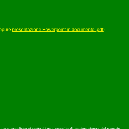
ppure
presentazione Powerpoint in documento .pdf
)
un giornalista: si tratta di una raccolta di testimonianze del proprio