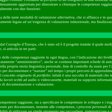
ontinuamente aggiornata per dimostrare a chiunque le competenze raggiun
ialmente con due funzioni:
na delle tante modalità di
valutazione alternativa
, che si affianca e in qu
iamente legata ad un’esigenza di valutazione istituzionale, ma finalizzat
al Consiglio d’Europa, che è stato ed è il progetto tramite il quale molti 
si articola in tre parti:
 delle competenze raggiunte in ogni lingua, con l’indicazione dei livelli r
ccatamente “amministrativo”, anche se contiene importanti schede di autov
la propria storia linguistica personale, liste di controllo da usare per l’a
o per documentare e “narrare” nel tempo i propri percorsi di apprendim
al concetto originario di
portfolio
: infatti è una raccolta di materiali ch
 da lavori scritti ad audio o videocassette, materiali su supporto informa
po di documentazione e valutazione.
ompetenze raggiunte, sia a specificare le competenze
in sviluppo
e i tra
ento per documentare, insieme alle competenze, i
processi personali
di 
bilità di utilizzare un simile strumento per raccogliere, sistematizzare e