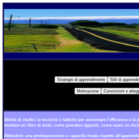
Abilità di studio:
le tecniche o tattiche per aumentare l'efficienza e la 
studiare un libro di testo, come prendere appunti, come usare un dizi
Attitudine:
una predisposizione o capacità innata rispetto all'apprend