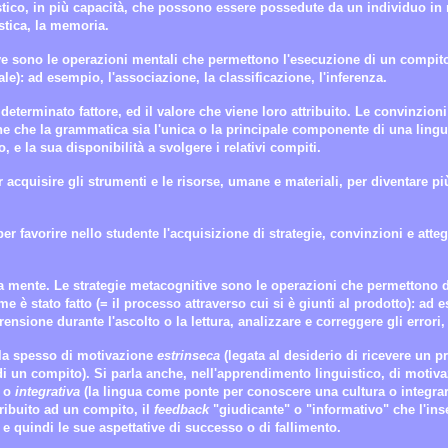
uistico, in più capacità, che possono essere possedute da un individuo in
istica, la memoria.
ive sono le operazioni mentali che permettono l'esecuzione di un compit
ale): ad esempio, l'associazione, la classificazione, l'inferenza.
terminato fattore, ed il valore che viene loro attribuito. Le convinzion
ne che la grammatica sia l'unica o la principale componente di una ling
 e la sua disponibilità a svolgere i relativi compiti.
 acquisire gli strumenti e le risorse, umane e materiali, per diventare p
r favorire nello studente l'acquisizione di strategie, convinzioni e atteg
ia mente. Le strategie metacognitive sono le operazioni che permettono di
me è stato fatto (= il processo attraverso cui si è giunti al prodotto): ad e
nsione durante l'ascolto o la lettura, analizzare e correggere gli errori,
rla spesso di motivazione
estrinseca
(legata al desiderio di ricevere un p
di un compito). Si parla anche, nell'apprendimento linguistico, di motiv
) o
integrativa
(la lingua come ponte per conoscere una cultura o integrar
tribuito ad un compito, il
feedback
"giudicante" o "informativo" che l'ins
 e quindi le sue aspettative di successo o di fallimento.