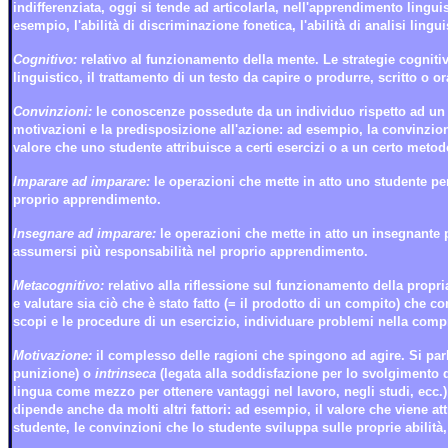
indifferenziata, oggi si tende ad articolarla, nell'apprendimento ling
esempio, l'abilità di discriminazione fonetica, l'abilità di analisi lingu
Cognitivo:
relativo al funzionamento della mente. Le strategie cognit
linguistico, il trattamento di un testo da capire o produrre, scritto o or
Convinzioni:
le conoscenze possedute da un individuo rispetto ad un de
motivazioni e la predisposizione all'azione: ad esempio, la convinzio
valore che uno studente attribuisce a certi esercizi o a un certo metodo,
Imparare ad imparare:
le operazioni che mette in atto uno studente per
proprio apprendimento.
Insegnare ad imparare:
le operazioni che mette in atto un insegnante pe
assumersi più responsabilità nel proprio apprendimento.
Metacognitivo:
relativo alla riflessione sul funzionamento della propr
e valutare sia ciò che è stato fatto (= il prodotto di un compito) che co
scopi e le procedure di un esercizio, individuare problemi nella compre
Motivazione:
il complesso delle ragioni che spingono ad agire. Si pa
punizione) o
intrinseca
(legata alla soddisfazione per lo svolgimento 
lingua come mezzo per ottenere vantaggi nel lavoro, negli studi, ecc.
dipende anche da molti altri fattori: ad esempio, il valore che viene at
studente, le convinzioni che lo studente sviluppa sulle proprie abilità,