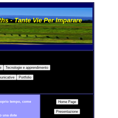
hs - Tante Vie Per Imparare
 proprio tempo, come
po una dote