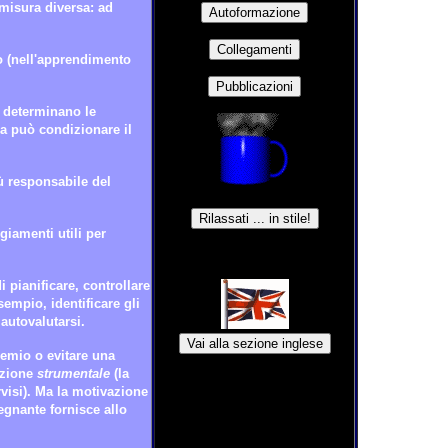
 misura diversa: ad
o (nell'apprendimento
i determinano le
ua può condizionare il
iù responsabile del
giamenti utili per
 pianificare, controllare
sempio, identificare gli
 autovalutarsi.
remio o evitare una
azione
strumentale
(la
visi). Ma la motivazione
egnante fornisce allo