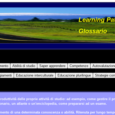
Learning Pat
Glossario
produttività delle proprie attività di studio: ad esempio, come gestire il
onario, un atlante o un'enciclopedia, come prepararsi ad un esame.
imento di una determinata conoscenza o abilità. Ritenuta per lungo tem