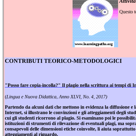
Attivit
Questo te
CONTRIBUTI TEORICO-METODOLOGICI
"Posso fare copia-incolla?" Il plagio nella scrittura ai tempi di I
(
Lingua e Nuova Didattica
,
Anno XLVI, No. 4, 2017)
Partendo da alcuni dati che mettono in evidenza la diffusione e 
Internet, si illustrano le convinzioni e gli atteggiamenti degli stu
cui gli studenti ricorrono al plagio. Si esaminano poi le possibi
istituzioni di strumenti di rilevazione di eventuali plagi, ma so
consapevoli delle dimensioni etiche coinvolte, li aiuta soprattutt
atteggiamenti al riguardo.