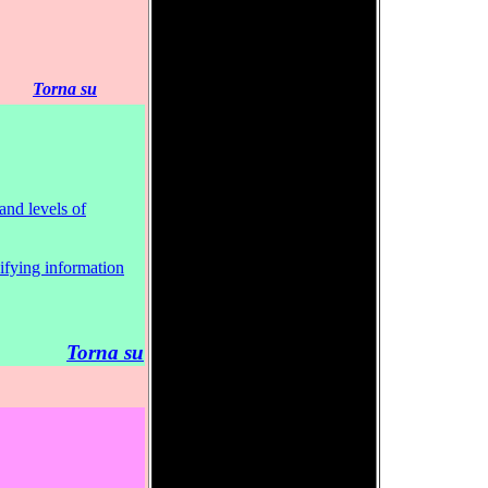
Torna su
and levels of
nifying information
Torna su