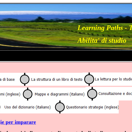
Learning Paths - 
Abilita' di studio
gie per imparare