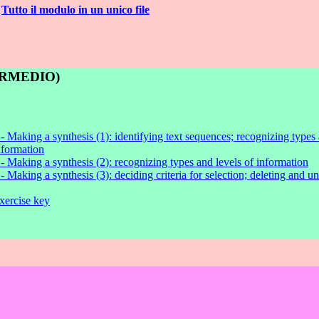
Tutto il modulo in un unico file
ERMEDIO)
 - Making a synthesis (1): identifying text sequences; recognizing types 
nformation
 - Making a synthesis (2): recognizing types and levels of information
 - Making a synthesis (3): deciding criteria for selection; deleting and u
xercise key