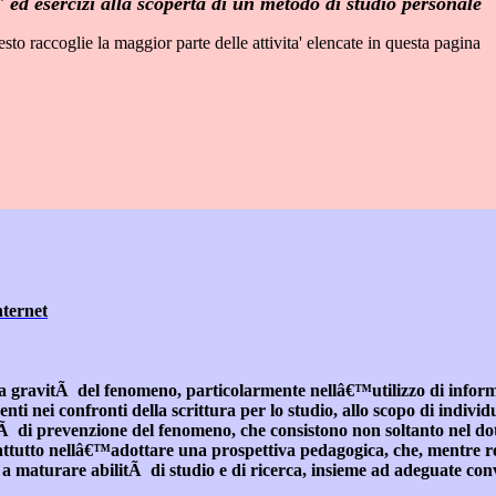
a' ed esercizi alla scoperta di un metodo di studio personale
sto raccoglie la maggior parte delle attivita' elencate in questa pagina
nternet
la gravitÃ del fenomeno, particolarmente nellâ€™utilizzo di inform
denti nei confronti della scrittura per lo studio, allo scopo di indivi
litÃ di prevenzione del fenomeno, che consistono non soltanto nel do
prattutto nellâ€™adottare una
prospettiva pedagogica
, che, mentre r
o a maturare abilitÃ di studio e di ricerca, insieme ad adeguate con