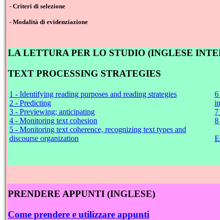
- Criteri di selezione
- Modalità di evidenziazione
LA LETTURA PER LO STUDIO (INGLESE INT
TEXT PROCESSING STRATEGIES
1 - Identifying reading purposes and reading strategies
6
2 - Predicting
i
3 - Previewing; anticipating
7
4 - Monitoring text cohesion
8
5 - Monitoring text coherence, recognizing text types and
discourse organization
E
PRENDERE APPUNTI (INGLESE)
Come prendere e utilizzare appunti