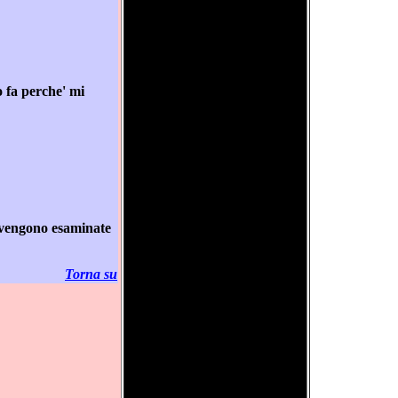
o fa perche' mi
a' vengono esaminate
Torna su