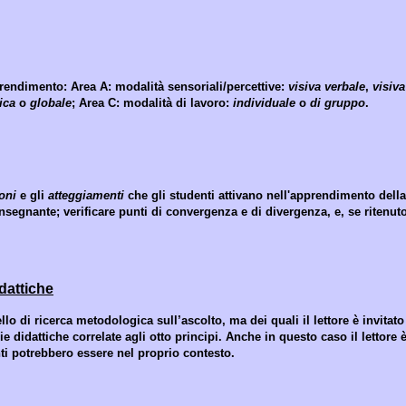
pprendimento:
Area A: modalità sensoriali/percettive:
visiva verbale
,
visiv
ica
o
globale
;
Area C: modalità di lavoro:
individuale
o
di gruppo
.
oni
e gli
atteggiamenti
che gli studenti attivano nell'apprendimento della
insegnante; verificare punti di convergenza e di divergenza, e, se ritenut
idattiche
llo di ricerca metodologica sull’ascolto, ma dei quali il lettore è invitato
e didattiche correlate agli otto principi. Anche in questo caso il lettore 
nti potrebbero essere nel proprio contesto.