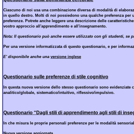
Ciascuno di noi usa una combinazione diversa di modalità di elaborazio
in quello destro. Molti di noi possiedono una qualche preferenza per u
preferenze. Potrete anche leggere una descrizione delle caratteristiche 
vostro approccio all'apprendimento e all'insegnamento.
Nota: Il questionario può anche essere utilizzato con gli studenti, se
Per una versione informatizzata di questo questionario, e per informazi
E' disponibile anche una
versione inglese
Questionario sulle preferenze di stile cognitivo
In questa nuova versione dello stesso questionario sono evidenziate c
analitico/globale, sistematico/intuitivo, riflessivo/impulsivo.
Questionario “Dagli stili di apprendimento agli stili di in
In che misura le proprie personali preferenze per le modalità sensoriali
Nuova versione aggiornata