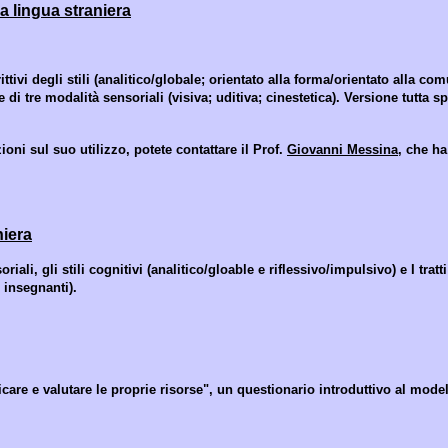
a lingua straniera
tivi degli stili (analitico/globale; orientato alla forma/orientato alla co
di tre modalità sensoriali (visiva; uditiva; cinestetica). Versione tutta 
oni sul suo utilizzo, potete contattare il Prof.
Giovanni Messina
, che h
niera
li, gli stili cognitivi (analitico/gloable e riflessivo/impulsivo) e I tratti
i insegnanti).
icare e valutare le proprie risorse", un questionario introduttivo al model