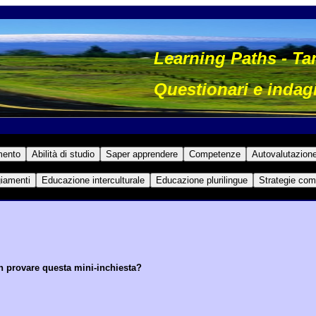
Learning Paths - Ta
Questionari e indag
n provare questa mini-inchiesta?