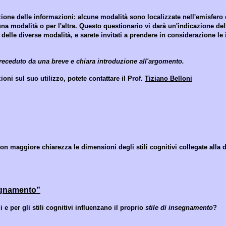
ne delle informazioni: alcune modalità sono localizzate nell'emisfero ce
na modalità o per l'altra. Questo questionario vi darà un'indicazione de
delle diverse modalità, e sarete invitati a prendere in considerazione le 
 preceduto da una breve e chiara introduzione all'argomento.
oni sul suo utilizzo, potete contattare il Prof.
Tiziano Belloni
on maggiore chiarezza le dimensioni degli stili cognitivi collegate alla
segnamento”
 e per gli stili cognitivi influenzano il proprio
stile di insegnamento
?