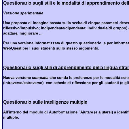
Questionario sugli stili e le modalità di apprendimento dell
Versione sperimentale
Una proposta di indagine basata sulla scelta di cinque parametri descrit
riflessivo/impulsivo; indipendente/dipendente; individuale/di gruppo) e 
adattare, migliorare ...
Per una versione informatizzata di questo questionario, e per informazi
WebQuest
per I suoi studenti sullo stesso argomento.
Questionario sugli stili di apprendimento della lingua stra
Nuova versione
compatta
che sonda le preferenze per le modalità sensoria
(introverso/estroverso), con schede di riflessione per gli studenti (e gl
Questionario sulle intelligenze multiple
All'interno del modulo di Autoformazione "Aiutare (e aiutarsi) a identif
multiple.