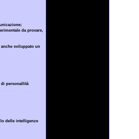
municazione;
sperimentale da provare,
a anche sviluppato un
 di personallità
lo delle intelligenze